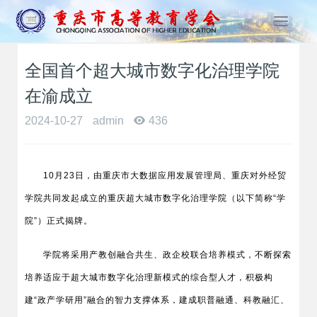
T
o
g
全国首个超大城市数字化治理学院
g
l
在渝成立
e
n
2024-10-27
admin
436
a
v
i
10
月23日，由重庆市大数据应用发展管理局、重庆对外经贸
g
a
学院共同发起成立的重庆超大城市数字化治理学院（以下简称“学
t
院”）正式揭牌。
i
o
学院将采用产教创融合共生、政企校联合培养模式，不断探索
n
培养适应于超大城市数字化治理新模式的综合型人才，积极构
建“政产学研用”融合的智力支撑体系，建成职普融通、科教融汇、