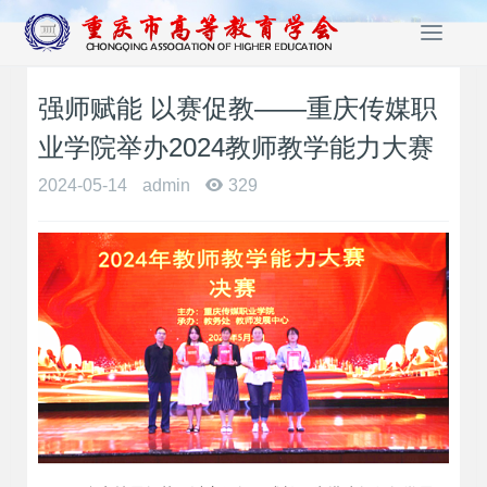
T
o
g
强师赋能 以赛促教——重庆传媒职
g
l
业学院举办2024教师教学能力大赛
e
n
2024-05-14
admin
329
a
v
i
g
a
t
i
o
n