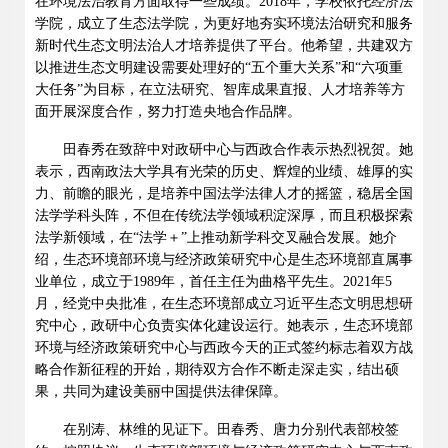
在环境法治教育方面取得一些成绩。
2018
年，学校依托经济法
学院，成立了生态法学院，为更好地夯实环境法治研究和服务
新时代生态文明法治人才培养提供了平台。他希望，共建双方
以推进生态文明建设需要处理好的
“
五个重大关系
”
和
“
六项重
大任务
”
为目标，在立法研究、智库成果直报、人才培养等方
面开展深度合作，努力打造央地合作品牌。
田春秀在致辞中对政研中心与西政合作表示热烈祝贺。她
表示，西南政法大学具有光荣的历史、辉煌的业绩、雄厚的实
力、前瞻的眼光，是培养中国法学法律人才的摇篮，稳居全国
法学学科头阵，不但在传统法学领域积淀深厚，而且积极探索
法学新领域，在
“
法学＋
”
上推动新学科交叉融合发展。她介
绍，生态环境部环境与经济政策研究中心是生态环境部直属事
业单位，成立于
1989
年，首任主任为曲格平先生。
2021
年
5
月，经党中央批准，在生态环境部成立习近平生态文明思想研
究中心，政研中心负责实体化建设运行。她表示，生态环境部
环境与经济政策研究中心与西政今天的正式签约标志着双方战
略合作新征程的开始，期待双方合作不断走深走实，结出硕
果，共同为建设美丽中国提供法律保障。
在别涛、林维的见证下。田春秀、唐力分别代表部校签