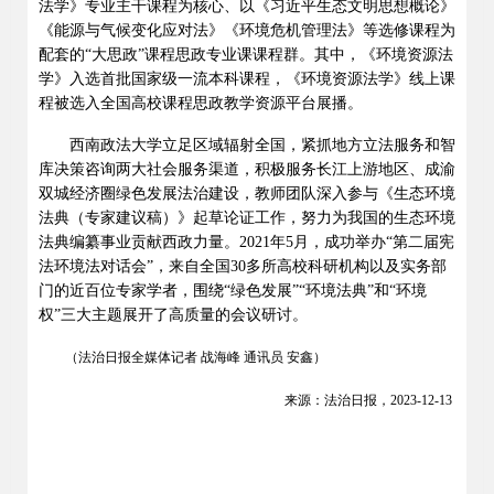
法学》专业主干课程为核心、以《习近平生态文明思想概论》
《能源与气候变化应对法》《环境危机管理法》等选修课程为
配套的
“
大思政
”
课程思政专业课课程群。其中，《环境资源法
学》入选首批国家级一流本科课程，《环境资源法学》线上课
程被选入全国高校课程思政教学资源平台展播。
西南政法大学立足区域辐射全国，紧抓地方立法服务和智
库决策咨询两大社会服务渠道，积极服务长江上游地区、成渝
双城经济圈绿色发展法治建设，教师团队深入参与《生态环境
法典（专家建议稿）》起草论证工作，努力为我国的生态环境
法典编纂事业贡献西政力量。
2021
年
5
月，成功举办
“
第二届宪
法环境法对话会
”
，来自全国
30
多所高校科研机构以及实务部
门的近百位专家学者，围绕
“
绿色发展
”“
环境法典
”
和
“
环境
权
”
三大主题展开了高质量的会议研讨。
（法治日报全媒体记者
战海峰
通讯员
安鑫）
来源：法治日报，
2023-12-13