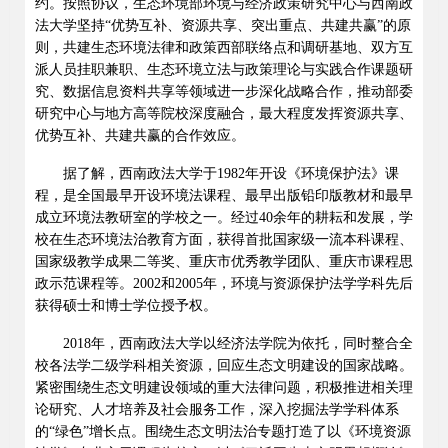
约。按照协议，生态环境部环境与经济政策研究中心与西南政
法大学坚持
“
优势互补、资源共享、突出重点、共建共赢
”
的原
则，共建生态环境法律和政策西部联络点和调研基地、双方互
派人员挂职兼职、生态环境立法与政策理论与实践合作课题研
究、数据信息资料共享等领域进一步深化战略合作，推动部委
研究中心与地方高等院校深度融合，最大程度发挥资源共享、
优势互补、共建共赢的合作效应。
据了解，西南政法大学于
1982
年开设《环境保护法》课
程，是全国最早开设环境法课程、最早出版铅印版教材和最早
成立环境法教研室的学校之一。经过
40
余年的耕耘和发展，学
校在生态环境法治教育方面，获得首批国家级一流本科课程、
国家级教学成果二等奖、重庆市优秀教学团队、重庆市课程思
政示范课程等。
2002
和
2005
年，环境与资源保护法学学科先后
获得硕士和博士学位授予权。
2018
年，西南政法大学以经济法学院为依托，同时整合全
校各法学二级学科相关资源，回应生态文明建设的国家战略。
紧密围绕生态文明建设领域的重大法律问题，积极推进相关理
论研究、人才培养及社会服务工作，深入挖掘法学学科体系
的
“
绿色
”
增长点。围绕生态文明法治专题打造了以《环境资源