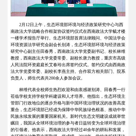
2
月
12
日上午，生态环境部环境与经济政策研究中心与西
南政法大学战略合作框架协议签约仪式在西南政法大学毓才楼
一楼学术报告厅举行。生态环境部首席法律顾问、中国法学会
环境资源法学研究会副会长别涛，生态环境部环境与经济政策
研究中心副主任田春秀，西南政法大学党委副书记、校长林维
教授，西南政法大学党委常委、副校长唐力教授，重庆市高级
人民法院环资庭庭长艾春玲出席签约仪式。签约仪式由西南政
法大学党委常委、副校长李燕主持。合作双方相关部门、院系
负责人，师生代表共
200
余人参加会议。
林维代表全校师生热烈欢迎和由衷感谢别涛、田春秀一行
莅临学校支持学校学科建设和人才培养。他指出，生态环境主
管部门行政地位的逐步升格与新中国环境治理状况的改善高度
重合，生态环境部已经成为保障中华民族绿色根基、推动中华
民族永续发展的重要国家机关。新时代生态文明建设成就举世
瞩目，我国从全球环境治理的参与者日益转变为全球环境治理
的引领者。他表示，西南政法大学经过
40
余年的耕耘和发展，