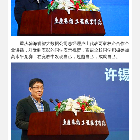
重庆翰海睿智大数据公司总经理卢山代表两家校企合作企
业讲话，对受到表彰的同学表示祝贺，寄语全校同学积极参加
高水平竞赛，在竞赛中发现自己，超越自己，成就自己。