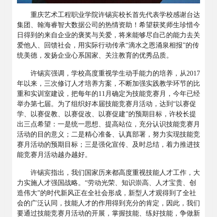
重庆艺术工程职业学院许锡宾校长首先代表学校感谢台达
集团、翰海睿智大数据公司的热情资助！希望获奖师生珍惜今
日得到的来自企业的褒奖与关爱，将来能够尽自己的能力去关
爱他人、回馈社会，用实际行动传承
“
滴水之恩涌泉相报
”
的传
统美德，发扬企业心系国家、关注教育的优秀品质。
许锡宾强调，学校高度重视学生动手能力的培养，从
2017
年以来，三次修订人才培养方案，不断加强实践教学环节的比
重和实训室建设，把每年的
11
月确定为技能竞赛月，今年已经
举办第七届。为了组织好本届技能竞赛月活动，达到
“
以赛促
学、以赛促教、以赛促改、以赛促建
”
的预期目标，许校长提
出三点希望：一是统一思想、提高站位，充分认识技能竞赛月
活动的目的意义；二是精心准备、认真部署，努力实现技能竞
赛月活动的预期目标；三是强化宣传、及时总结，着力推进技
能竞赛月活动越办越好。
许锡宾
指出
，我们国家历来都高度重视技能人才工作，大
力实施人才强国战略。
“
劳动光荣、知识崇高、人才宝贵、创
造伟大
”
的时代新风正在全社会形成，新型人才观得到了全社
会的广泛认同，技能人才的作用得到充分的肯定，因此，我们
要通过技能竞赛月活动的开展，掌握技能、练好技能，争做新