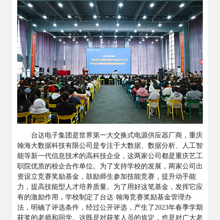
台达电子集团是世界第一大交换式电源供应器厂商，重庆
翰海大数据科技有限公司是专注于大数据、数据分析、人工智
能等新一代信息技术的高科技企业，这两家公司都是
重庆艺工
职院
优质的校企合作单位。为了支持学校的发展，两家公司出
资设立竞赛奖励基金，鼓励师生参加技能竞赛，提升动手能
力，提高技能型人才培养质量。为了用好这笔基金，发挥它应
有的激励作用，学校制定了台达
·
翰海竞赛奖励基金管理办
法，明确了评选条件，经过公开评选，产生了
2023
年春季学期
获奖的老师和同学。这既是对获奖人员的肯定，也是对广大老