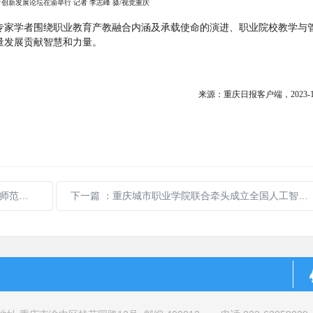
育创新发展论坛在渝举行
记者
李志峰
摄
/
视觉重庆
专家学者围绕职业教育产教融合内涵及承载使命的演进、职业院校教学与
量发展贡献智慧和力量。
来源：
重庆日报客户端
，
2023-
满落幕
下一篇
：重庆城市职业学院联合牵头成立全国人工智能行业产教融合共同体