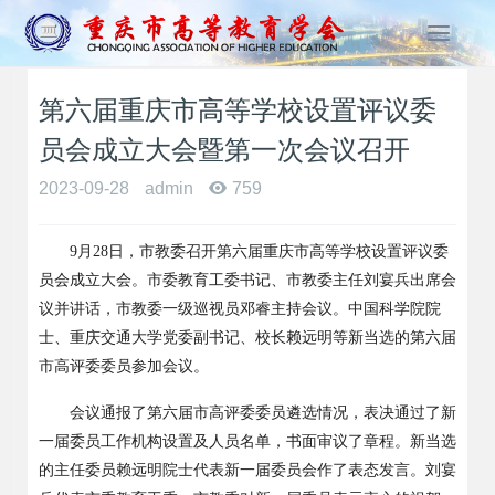
T
o
g
第六届重庆市高等学校设置评议委
g
l
员会成立大会暨第一次会议召开
e
n
2023-09-28
admin
759
a
v
9
月
28
日，市教委召开第六届重庆市高等学校设置评议委
i
g
员会成立大会。市委教育工委书记、市教委主任刘宴兵出席会
a
议并讲话，市教委一级巡视员邓睿主持会议。中国科学院院
t
士、重庆交通大学党委副书记、校长赖远明等新当选的第六届
i
市高评委委员参加会议。
o
n
会议通报了第六届市高评委委员遴选情况，表决通过了新
一届委员工作机构设置及人员名单，书面审议了章程。新当选
的主任委员赖远明院士代表新一届委员会作了表态发言。刘宴