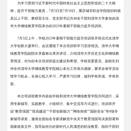
为学习贯彻习近平新时代中国特色社会主义思想和党的二十大精
神，提升干部能力素质，
7月5日至7月10日，
重庆城市职业学院
组织科级
及以上干部、教研室主任、党支部书记共
48名干部到清华大学参加由清
华大学继续教育学院承办的2023年暑期干部能力提升培训班。
7月5日上午，学校2023年暑期干部能力提升培训班开班仪式在清华
大学创新大厦举行。会议通报了本次培训班学习安排情况。清华大学继
续教育学院副院长李森林出席并讲话，介绍清华大学历史文化和继续教
育情况，对办好本次培训班提出建议和希望。学校党委委员、副校长刘
仲全对清华大学继续教育学院精心承办工作表示感谢，要求全体学员珍
惜学习机会，全身心投入学习，严肃学习纪律，做到学有所成、学有所
获。
本次培训班教学内容由学校和清华大学继续教育学院共同进行，采
用专家辅导、实践教学、小组研讨、集中交流等方式进行。培训班开
设
“教育强国”“双高建设”“干部创新能力”“网络舆情”“国际安全”等9场专
家辅导讲座，邀请全国知名专家讲解党中央关于教育强国等决策部署和
国家政策文件，指导如何办好新时代人民满意的职业教育。组织干部到