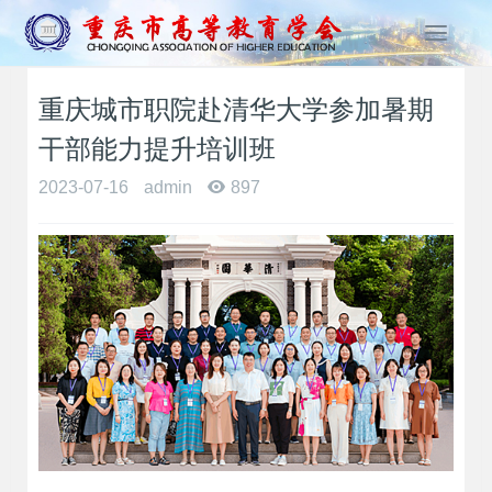
T
o
g
重庆城市职院赴清华大学参加暑期
g
l
干部能力提升培训班
e
n
2023-07-16
admin
897
a
v
i
g
a
t
i
o
n