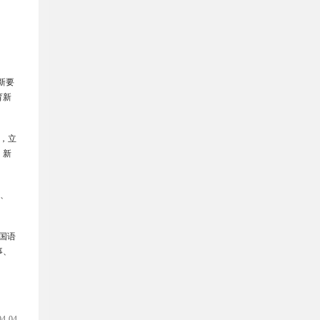
新要
育新
，立
、新
革、
国语
事、
04-04