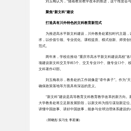
刘玉梅认为，“随着教育教学改革的推进，这个维度会
聚焦“新文科”建设
打造具有川外特色的文科教育新范式
为推进高水平新文科建设，川外教务处紧扣时代主题，以
求，以价值引领、专业优化、课程提质、模式创新、师资创
范式。
两年来，学校在推动 “重庆市高水平新文科建设高校”
项建设新文科交叉学科5个、交叉专业19个、微专业13个、
文科著作43部。
刘玉梅表示，教务处的工作就像是“牵牛鼻子”。作为“
确保政策落地等方面具有深远的意义。
“新文科”建设是高等教育文科教育教学改革的新方向。
大学教务处将立足新发展阶段，以新文科为指引谋划新定位
讲懂中国故事、讲好中国故事，能参与全球治理体系建设的
（郭晓彤 实习生 李若澜）