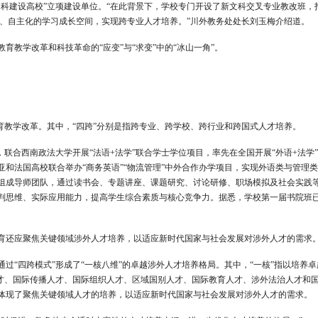
文科建设高校”立项建设单位。“在此背景下，学校专门开设了新文科交叉专业教改班，
化、自主化的学习成长空间，实现跨专业人才培养。”川外教务处处长刘玉梅介绍道。
教学改革和科技革命的“应变”与“求变”中的“冰山一角”。
育教学改革。其中，“四跨”分别是指跨专业、跨学校、跨行业和跨国式人才培养。
联合西南政法大学开展“法语+法学”联合学士学位项目，率先在全国开展“外语+法学
和法国高校联合举办“商务英语”“物流管理”中外合作办学项目，实现外语类与管理
组成导师团队，通过读书会、专题讲座、课题研究、讨论研修、职场模拟及社会实践
判思维、实际应用能力，提高学生综合素质与核心竞争力。据悉，学校第一届书院班
育还应聚焦关键领域涉外人才培养，以适应新时代国家与社会发展对涉外人才的需求
过“四跨模式”形成了“一核八维”的卓越涉外人才培养格局。其中，“一核”指以培养卓
人才、国际传播人才、国际组织人才、区域国别人才、国际教育人才、涉外法治人才和
体现了聚焦关键领域人才的培养，以适应新时代国家与社会发展对涉外人才的需求。