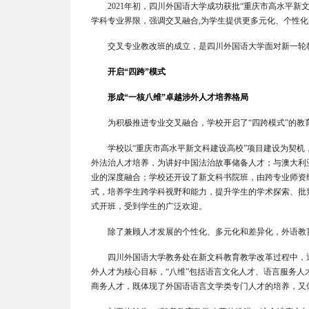
2021
年初，四川外国语大学成功获批“重庆市高水平新
学科专业界限，强调交叉融合,为学生提供更多元化、个性
交叉专业教改班的成立，是四川外国语大学面对新一轮教育
开启“四跨”模式
形成“一核八维”卓越涉外人才培养格局
为积极推进专业交叉融合，学校开启了“四跨模式”的教
学校以“重庆市高水平新文科建设高校”项目建设为契机，
外法治人才培养，为讲好中国法治故事储备人才；与澳大利亚
业的深度融合；学校还开设了新文科书院班，由跨专业师资
式，培养学生跨学科视野和能力，提升学生的学术探索、批
式开班，受到学生的广泛欢迎。
除了兼顾人才发展的个性化、多元化和差异化，外语教
四川外国语大学教务处在新文科教育教学改革过程中，通
外人才为核心目标，“八维”包括语言文化人才、语言服务
商务人才，既体现了外国语语言文学类专门人才的培养，又