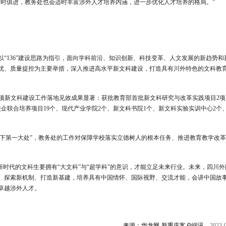
与时俱进，教务处也会适时丰富涉外人才培养内涵，进一步优化人才培养的格局。”
“136”建设思路为指引，面向学科前沿、知识创新、科技变革、人文发展的新趋势和
优、质量提控为主要举措，深入推进高水平新文科建设，打造具有川外特色的文科教
各项新文科建设工作落地见效成果显著：获批教育部首批新文科研究与改革实践项目2项
校企联合培养项目19个、现代产业学院2个、新文科书院1个、新文科实验实训中心2个
天下第一大处”，教务处的工作对保障学校落实立德树人的根本任务、推进教育教学改
新时代的文科生要拥有“大文科”与“超学科”的意识，才能立足未来行业。未来，四川外
、探索新机制、打造新基建，培养具有中国情怀、国际视野、交流才能，会讲中国故
卓越涉外人才。
来源：华龙网-新重庆客户端讯，
2023-