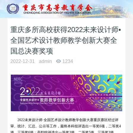
T
o
g
重庆多所高校获得2022未来设计师•
g
l
全国艺术设计教师教学创新大赛全
e
n
国总决赛奖项
a
2022-12-31
admin
1234
v
i
g
a
t
i
o
n
2022
未来设计师·全国艺术设计教师教学创新大赛重庆赛区经过评
审、统计、汇总、公示等工作，最终本科组评选出一等奖6项，二等奖4
项，三等奖6项；高职组评选出一等奖3项，二等奖5项，三等奖3项。