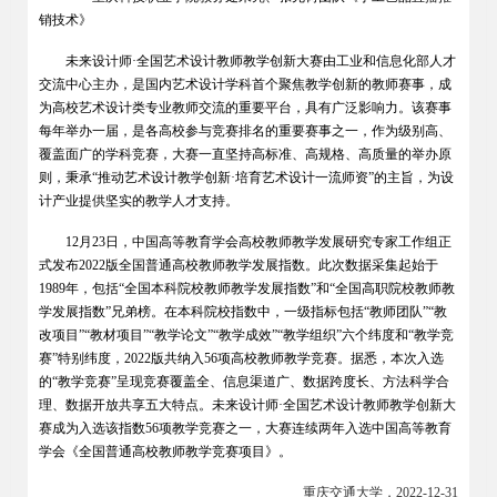
销技术》
未来设计师·全国艺术设计教师教学创新大赛由工业和信息化部人才
交流中心主办，是国内艺术设计学科首个聚焦教学创新的教师赛事，成
为高校艺术设计类专业教师交流的重要平台，具有广泛影响力。该赛事
每年举办一届，是各高校参与竞赛排名的重要赛事之一，作为级别高、
覆盖面广的学科竞赛，大赛一直坚持高标准、高规格、高质量的举办原
则，秉承“推动艺术设计教学创新·培育艺术设计一流师资”的主旨，为设
计产业提供坚实的教学人才支持。
12
月23日，中国高等教育学会高校教师教学发展研究专家工作组正
式发布2022版全国普通高校教师教学发展指数。此次数据采集起始于
1989年，包括“全国本科院校教师教学发展指数”和“全国高职院校教师教
学发展指数”兄弟榜。在本科院校指数中，一级指标包括“教师团队”“教
改项目”“教材项目”“教学论文”“教学成效”“教学组织”六个纬度和“教学竞
赛”特别纬度，2022版共纳入56项高校教师教学竞赛。据悉，本次入选
的“教学竞赛”呈现竞赛覆盖全、信息渠道广、数据跨度长、方法科学合
理、数据开放共享五大特点。未来设计师·全国艺术设计教师教学创新大
赛成为入选该指数56项教学竞赛之一，大赛连续两年入选中国高等教育
学会《全国普通高校教师教学竞赛项目》。
重庆交通大学，2022-12-31