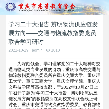
T
o
g
学习二十大报告 辨明物流供应链发
g
l
展方向——交通与物流教指委党员
e
n
联合学习研讨
a
2022-10-29
admin
1013
v
i
g
为深刻领会、学习理解党的二十大精神对交
a
通与物流类专业发展的引领，重庆市高校交通与
t
物流教指委联合委员所在重庆交通大学、重庆理
i
工大学、重庆工商大学、重庆文理学院、重庆人
o
文科技学院等高校支部，于2022年10月27日上
n
午召开了题为“学习二十大报告，辨明物流供应
链发展方向”的教指委所在高校支部联合线上研
讨会。
重庆市交通与物流教指委委员、教育部物