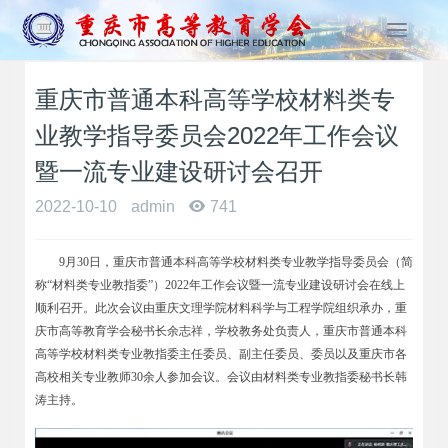
T
o
g
重庆市普通本科高等学校材料类专
g
l
业教学指导委员会2022年工作会议
e
n
暨一流专业建设研讨会召开
a
2022-10-10
admin
741
v
i
g
9
月30日，重庆市普通本科高等学校材料类专业教学指导委员会（简
a
称“材料类专业教指委”）2022年工作会议暨一流专业建设研讨会在线上
t
顺利召开。此次会议由重庆文理学院材料科学与工程学院组织承办，重
i
庆市高等教育学会秘书长余志祥，学校教务处负责人，重庆市普通本科
o
高等学校材料类专业教指委主任委员、副主任委员、委员以及重庆市各
n
高校相关专业教师30余人参加会议。会议由材料类专业教指委秘书长韩
涛主持。