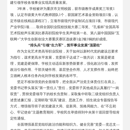
建引领学校各项事业实现高质量发展。
3
年来，学校被评为重庆市文明校园，获市级教学成果奖三等奖1
项，认定市级黄大年式教师团队1个，获国家艺术基金资助项目1项，认
定市级在线精品课程2门，立项市级现代学徒制试点项目1项、市级现代
产业学院1项……取得全国职业院校技能大赛二等奖、“孔雀杯”全国高等
艺术院校声乐展演比赛高职院校学生美声组第一名、第八届中国国际“互
联网+”大学生创新创业大赛重庆赛区选拔赛1金2银1铜的好成绩。
“排头兵”引领“生力军”，筑牢事业发展“顶梁柱”
作为文化艺术类高等职业院校，关于如何以新时代党的建设总要求
为指引，谋求更高水平发展，党委班子达成了一致共识：发展是硬道
理，党建是硬保障。学校主动适应新形势新要求，强化政治引领，发挥
政治引领作用、干部关键作用、基层堡垒作用、人才支撑作用，始终把
立德树人根本任务内化到学校发展的各环节。
坚定不移加强党的全面领导，把全面从严治党主体责任扛在肩上。
党委书记带头落实“第一责任人”责任，党委班子其他成员认真履行“一岗
双责”，贯彻党委领导下的校长负责制，采取集中听取二级党组织负责人
述责述廉汇报，定期听取“双高”建设、思政工作、招生就业专题报告等
方式，增强领导班子抓党建谋大局、促新局、筑格局能力。在“不忘初
心、牢记使命”主题教育期间，学校民生举措得到中央第十巡回督导组肯
定性通报。
全面增强基层党组织政治功能和组织力。健全完善“党委—党总支—