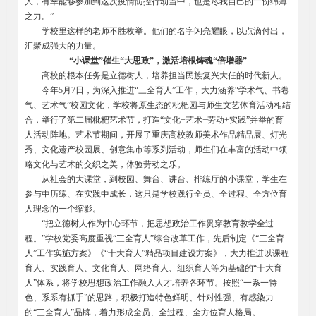
人，有幸能够参加到这次疫情防控行动当中，也是尽我自己的一份绵薄
之力。”
学校里这样的老师不胜枚举。他们的名字闪亮耀眼，以点滴付出，
汇聚成强大的力量。
“小课堂”催生“大思政”，激活培根铸魂“倍增器”
高校的根本任务是立德树人，培养担当民族复兴大任的时代新人。
今年5月7日，为深入推进“三全育人”工作，大力涵养“学术气、书卷
气、艺术气”校园文化，学校将原生态的枇杷园与师生文艺体育活动相结
合，举行了第二届枇杷艺术节，打造“文化+艺术+劳动+实践”并举的育
人活动阵地。艺术节期间，开展了重庆高校教师美术作品精品展、灯光
秀、文化遗产校园展、创意集市等系列活动，师生们在丰富的活动中领
略文化与艺术的交织之美，体验劳动之乐。
从社会的大课堂，到校园、舞台、讲台、排练厅的小课堂，学生在
参与中历练、在实践中成长，这只是学校践行全员、全过程、全方位育
人理念的一个缩影。
“把立德树人作为中心环节，把思想政治工作贯穿教育教学全过
程。”学校党委高度重视“三全育人”综合改革工作，先后制定《“三全育
人”工作实施方案》《“十大育人”精品项目建设方案》，大力推进以课程
育人、实践育人、文化育人、网络育人、组织育人等为基础的“十大育
人”体系，将学校思想政治工作融入人才培养各环节。按照“一系一特
色、系系有抓手”的思路，积极打造特色鲜明、针对性强、有感染力
的“三全育人”品牌，着力形成全员、全过程、全方位育人格局。