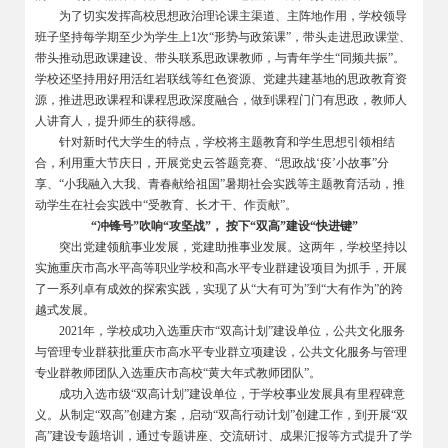
为了切实发挥高校思想政治理论课主渠道、主阵地作用，学校领导
班子坚持每学期至少为学生上1次“形势与政策课”，带头走进思政课堂、
带头推动思政课建设、带头联系思政课教师，与青年学生“同频共振”。
学校还坚持用好用活红岩联线等红色资源、党建共建基地的思政教育资
源，推进思政课程和课程思政深度融合，做到课程门门有思政，教师人
人讲育人，提升师生的获得感。
针对新时代大学生的特点，学校将主题教育和学生思想引领相结
合，利用重大节庆日，开展党史云答题竞赛、“思政战‘疫’小故事”分
享、“小我融入大我、青春献给祖国”暑期社会实践等主题教育活动，推
动学生在社会实践中“受教育、长才干、作贡献”。
“冲锋号”吹响“攻坚战”， 按下“双高”建设“快进键”
突出党建领航事业发展，党建助推事业发展。这两年，学校坚持以
实施重庆市高水平高等职业学校和高水平专业群建设项目为抓手，开展
了一系列卓有成效的探索实践，实现了从“大有可为”到“大有作为”的跨
越式发展。
2021
年，学校成功入选重庆市“双高计划”建设单位，公共文化服务
与管理专业群获批重庆市高水平专业群立项建设，公共文化服务与管理
专业群教师团队入选重庆市高校“黄大年式教师团队”。
成功入选市级“双高计划”建设单位，于学校事业发展具有里程碑意
义。从制定“双高”创建方案，启动“双高行动计划”创建工作，到开展“双
高”建设专题培训，通过专题讲座、交流研讨、成果汇报等方式提升了学