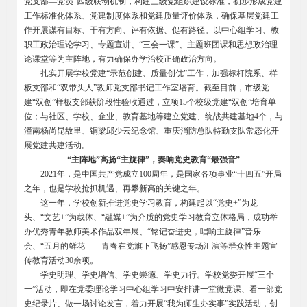
党支部—党员”四级联动机制，构建三级党组织建设标准，初步形成党建
工作标准化体系、党建制度体系和党建质量评价体系，确保基层党建工
作开展谋有目标、干有方向、评有依据、促有路径。以中心组学习、教
职工政治理论学习、专题宣讲、“三会一课”、主题班团课和思想政治理
论课堂等为主阵地，有力确保办学治校正确政治方向。
扎实开展学校党建“示范创建、质量创优”工作，加强标杆院系、样
板支部和“双带头人”教师党支部书记工作室培育。截至目前，市级党
建“双创”样板支部获阶段性验收通过，立项15个校级党建“双创”培育单
位；与社区、学校、企业、教育基地等建立党建、统战共建基地4个，与
潼南杨尚昆故里、铜梁邱少云纪念馆、重庆消防总队特勤支队常态化开
展党建共建活动。
“主阵地”高扬“主旋律”，奏响党史教育“最强音”
2021
年，是中国共产党成立100周年，是国家各项事业“十四五”开局
之年，也是学校抢抓机遇、再攀新高的关键之年。
这一年，学校创新推进党史学习教育，构建起以“党史+”为龙
头、“文艺+”为载体、“融媒+”为介质的党史学习教育立体格局，成功举
办优秀青年教师美术作品双年展、“铭记奋进史，唱响主旋律”音乐
会、“五月的鲜花——青春在党旗下飞扬”感恩专场汇演等群众性主题宣
传教育活动30余项。
学史明理、学史增信、学史崇德、学史力行。学校党委开展“三个
一”活动，即在党委理论学习中心组学习中安排讲一堂微党课、看一部党
史纪录片、做一场讨论发言，着力开展“我为师生办实事”实践活动，创