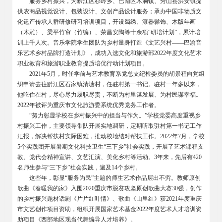
服务乡村振兴，为黔江区杉岭乡、巴南区木洞镇、秀山县洪安镇提
供农商品视觉设计、包装设计、文创产品设计服务；承办中国非物质文
化遗产传承人群研修研习培训项目，开设蜀绣、漆器髹饰、木版年画
（木雕）、梁平竹帘（竹编）、荣昌安陶等十余项“研培计划”，累计培
训上千人次。音乐学院学生团队为乡村量身打造《文艺兴村——巴渝音
乐艺术乡村品牌打造计划》，成功入选文化和旅游部2022年度文化艺术
职业教育和旅游职业教育提质培优行动计划项目。
2021
年5月，时任学前与艺术教育系党总支纪检委员的胡景程向党组
织申请去往黔江区石家镇清塘村，任驻村第一书记。驻村一年多以来，
他吃住在村，尽心尽力履职尽责，不断为村里谋发展、为村民谋幸福。
2022年被评为重庆市文化旅游委系统优秀党务工作者。
“努力彰显学校在乡村振兴中的担当与作为。”学校党委高度重视乡
村振兴工作，主要领导带队开展实地调研，定期听取驻村第一书记工作
汇报，解决帮扶村实际困难，推动校地结对帮扶工作。2022年7月，学校
5个实践团开展暑期文化科技卫生“三下乡”社会实践，开展了艺术课程支
教、党代会精神宣讲、文艺汇演、美化乡村等活动。3年来，先后有420
名师生参与“三下乡”社会实践，遍及14个乡村。
这些年，彰显“服务为民”主题的师生艺术作品层出不穷。教师原创
歌曲《春暖我的家》入围2020重庆市脱贫攻坚原创歌曲大赛30强，创作
的乡村振兴题材话剧《片片红叶情》、歌曲《山里红》获2021年度重庆
市文艺创作项目资助，组织开展国家艺术基金2022年度艺术人才培训资
助项目《西部地区现当代舞编导人才培养》。