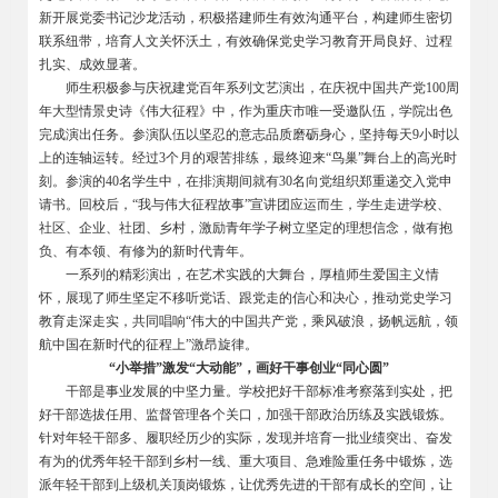
新开展党委书记沙龙活动，积极搭建师生有效沟通平台，构建师生密切
联系纽带，培育人文关怀沃土，有效确保党史学习教育开局良好、过程
扎实、成效显著。
师生积极参与庆祝建党百年系列文艺演出，在庆祝中国共产党100周
年大型情景史诗《伟大征程》中，作为重庆市唯一受邀队伍，学院出色
完成演出任务。参演队伍以坚忍的意志品质磨砺身心，坚持每天9小时以
上的连轴运转。经过3个月的艰苦排练，最终迎来“鸟巢”舞台上的高光时
刻。参演的40名学生中，在排演期间就有30名向党组织郑重递交入党申
请书。回校后，“我与伟大征程故事”宣讲团应运而生，学生走进学校、
社区、企业、社团、乡村，激励青年学子树立坚定的理想信念，做有抱
负、有本领、有修为的新时代青年。
一系列的精彩演出，在艺术实践的大舞台，厚植师生爱国主义情
怀，展现了师生坚定不移听党话、跟党走的信心和决心，推动党史学习
教育走深走实，共同唱响“伟大的中国共产党，乘风破浪，扬帆远航，领
航中国在新时代的征程上”激昂旋律。
“小举措”激发“大动能”，画好干事创业“同心圆”
干部是事业发展的中坚力量。学校把好干部标准考察落到实处，把
好干部选拔任用、监督管理各个关口，加强干部政治历练及实践锻炼。
针对年轻干部多、履职经历少的实际，发现并培育一批业绩突出、奋发
有为的优秀年轻干部到乡村一线、重大项目、急难险重任务中锻炼，选
派年轻干部到上级机关顶岗锻炼，让优秀先进的干部有成长的空间，让