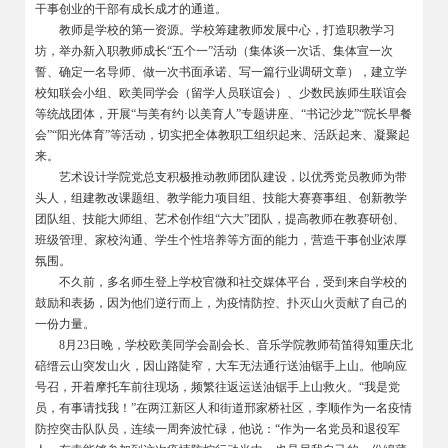
干事创业的干部有成长成才的通道。
教师是学校的第一资源。学校筹建教师发展中心，打造职教学习
坊，举办新入职教师成长“五个一”活动（集体谈一次话、集体宣一次
誓、确定一名导师、做一次书面承诺、写一篇行业调研文章），建立学
校知联会小组、欧美同学会（留学人员联谊会）、少数民族师生联谊会
等统战团体，开展“与美有约·以美育人”专题讲座、“书记沙龙”“院长早餐
会”“阳光体育”等活动，切实把全体教职工组织起来、活跃起来、凝聚起
来。
艺术设计学院党总支积极推动教师团队建设，以优秀党员教师为带
头人，组建教改课题组、教学能力项目组、技能大赛赛事组、创新教学
团队组、技能大师组、艺术创作组“六大”团队，提高教师在教赛研创、
班级管理、家校沟通、学生个性培养等方面的能力，营造干事创业浓厚
氛围。
不久前，多名师生登上学校官微和社交媒体平台，受到来自学校的
鼓励和表扬，因为他们逆行而上，为疫情防控、扑灭山火贡献了自己的
一份力量。
8
月23日晚，学校欧美同学会副会长、音乐学院教师苟笛得知重庆北
碚缙云山突发山火，因山路陡窄，大车无法通行送油锯手上山。他响应
号召，开着摩托车前往现场，频繁往返运送油锯手上山救火。“我是党
员，有事请找我！”在两江新区人和街道邢家桥社区，李顺作为一名疫情
防控突击队队员，连续一周奔波忙碌，他说：“作为一名党员和退役军