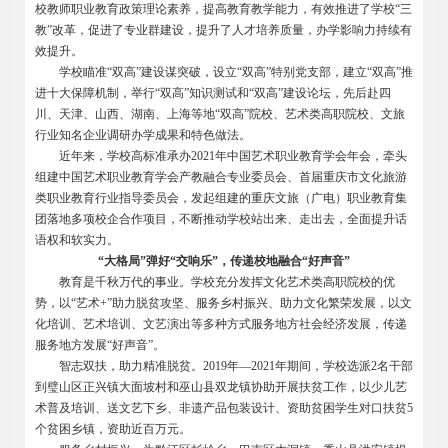
校教师职业教育政策理论素养，提高教育教学能力，有效推进了学校“三
教”改革，促进了专业群建设，提升了人才培养质量，办学影响力持续有
效提升。
学校瞄准“双高”建设谋突破，设立“双高”特别党支部，建立“双高”推
进十大保障机制，举行“双高”知识测试和“双高”建设论坛，先后赴四
川、天津、山西、湖南、上海等地“双高”院校、艺术类高职院校、文旅
行业知名企业调研办学成果和特色做法。
近年来，学校高标准承办2021年中国艺术职业教育学会年会，牵头
组建中国艺术职业教育学会产教融合专业委员会、首届重庆市文化旅游
类职业教育行业指导委员会，发起组建的重庆文旅（广电）职业教育集
团落地多项校企合作项目，不断推动学校站出来、走出去，全面提升话
语权和软实力。
“大格局”弹好“交响乐”，传递校地融合“好声音”
教育是千秋万代的事业。学校充分发挥文化艺术类高职院校的优
势，以“艺术+”助力脱贫攻坚、服务乡村振兴、助力文化繁荣发展，以文
化培训、艺术培训、文艺演出等多种方式服务地方社会经济发展，传递
服务地方发展“好声音”。
智志双扶，助力精准脱贫。2019年—2021年期间，学校选派2名干部
到璧山区正兴镇大面坡村和巫山县双龙镇协助开展扶贫工作，以少儿艺
术普及培训、送文艺下乡、非遗产品包装设计、资助贫困学生对口扶贫5
个贫困乡镇，资助近百万元。