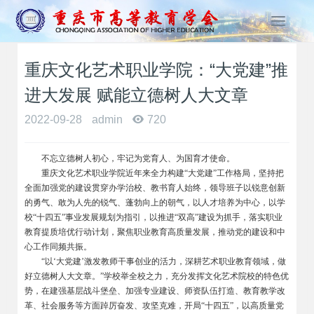
T
o
g
重庆文化艺术职业学院：“大党建”推
g
l
进大发展 赋能立德树人大文章
e
n
2022-09-28
admin
720
a
v
不忘立德树人初心，牢记为党育人、为国育才使命。
i
重庆文化艺术职业学院近年来全力构建“大党建”工作格局，坚持把
g
全面加强党的建设贯穿办学治校、教书育人始终，领导班子以锐意创新
a
的勇气、敢为人先的锐气、蓬勃向上的朝气，以人才培养为中心，以学
t
校“十四五”事业发展规划为指引，以推进“双高”建设为抓手，落实职业
i
教育提质培优行动计划，聚焦职业教育高质量发展，推动党的建设和中
o
心工作同频共振。
n
“以‘大党建’激发教师干事创业的活力，深耕艺术职业教育领域，做
好立德树人大文章。”学校举全校之力，充分发挥文化艺术院校的特色优
势，在建强基层战斗堡垒、加强专业建设、师资队伍打造、教育教学改
革、社会服务等方面踔厉奋发、攻坚克难，开局“十四五”，以高质量党