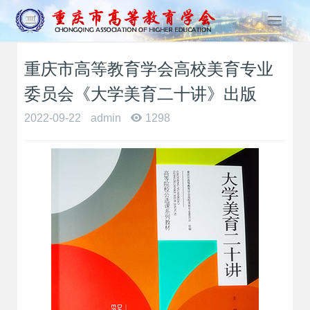
T
o
g
重庆市高等教育学会高校美育专业
g
l
委员会《大学美育二十讲》出版
e
n
2022-09-22
admin
1298
a
v
i
g
a
t
i
o
n