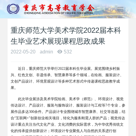
T
o
g
重庆师范大学美术学院2022届本科
g
l
生毕业艺术展现课程思政成果
e
n
2022-05-20
admin
532
a
v
近日，重庆师范大学举行2022届本科生毕业展。展览围绕乡村振
i
兴、红色文创、非遗传承、智慧康养等多个领域，在绘画、服装设计、
g
文创产品设计、环境景观设计等多种艺术形式中传递课程思政教学成
a
果。
t
i
此次毕业展涉及美术学院绘画、美术学（师范）、环境设计、视觉
o
传达设计、产品设计、服装与服饰设计、服装设计与工程等7个专业，参
n
展作品多达300余件。产品设计专业围绕城市智慧康养、社交等选题，结
合“互联网+”创新创业相关项目，转化为服务刚需人群的产品；视觉传达
设计重点关注当代文化产业、文化消费的实际需求，为中华优秀传统文
化的传承提供创新设计；环境设计专业聚焦人与自然的关系进行创