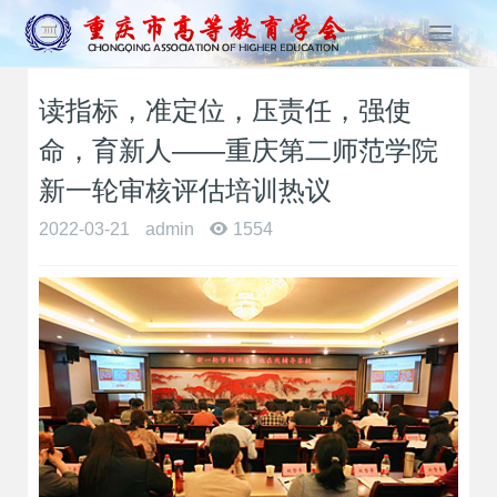
T
o
g
读指标，准定位，压责任，强使
g
l
命，育新人——重庆第二师范学院
e
n
新一轮审核评估培训热议
a
2022-03-21
admin
1554
v
i
g
a
t
i
o
n