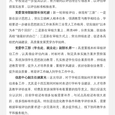
力。学校需进一步提高认识，努力做到以评估理念引领改革，以评估举
措落实改革，以评估标准检验改革。
党委宣传部副部长张圯姣：
新一轮审核评估，体现有“三新”：一是
新在设计思想上，突出立德树人根本任务，强调教育与教学相结合，学
校要进一步健全思想政治工作体系和三全育人工作格局，切实做好“以本
为本”“四个回归”；二是新在审核方案上，两类4种，分类实施，鼓励各
高校“做最好的自己”；三是新在审核方式上，突出持续改进，促进各高
校把内涵建设、高质量发展贯穿办学始终。
党委学工部（学生处、就业处）副部长席一：
高度重视本科审核评
估工作，认真领会评估内涵，对标对表，制定具体实施方案并贯彻落
实。系统加强学生思想政治教育，扎实推进学生综合素质培养，持续改
进教育管理，提升人才培养质量，重视学风建设，抓好创新创业教育，
提升就业质量，将迎评工作融入到学生工作中去。
信息中心副主任姚富光：
这次培训，对于学校后期如何开展审核评
估准备工作，尤其是十四五期间对标对表进行学科专业建设、人才培养
及教学评价改革、经费及资源保障等有着重要的指导意义。我们应该充
分认识到，目前学校还有很多短板需要补齐，与试点高校还有很大差
距，很多指标有待提高。特别是信息化教学条件和教学评价体系，需要
根据审核评估的要求进一步完善补充，逐步提升线上、线下协同教学水
平和服务能力。