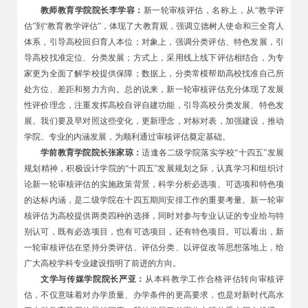
教师教育学院院长李学容：
新一轮审核评估，名称上，从“教学评
估”到“教育教学评估”，体现了大教育观，强调立德树人使命和三全育人
体系，引导高校回归育人本位；对象上，强调分类评估、特色发展，引
导高校找准定位、分类发展；方式上，采用线上线下评估相结合，为专
家更为全面了解学校提供保障；数据上，分类常模帮助高校找准自己所
处方位、差距和努力方向。总的说来，新一轮审核评估充分体现了发展
性评价理念，注重发挥高校自评自建功能，引导高校分类发展、特色发
展。我们要及早对照这些变化，更新理念，对标对表，加强建设，推动
学院、专业的内涵发展，为顺利通过审核评估奠定基础。
学前教育学院院长张家琼：
适逢各二级学院落实学校“十四五”发展
规划精神，积极设计学院的“十四五”发展规划之际，认真学习和组织讨
论新一轮审核评估的实施政策背景，科学分析必选项、可选项和特色项
的达标内涵，是二级学院在十四五期间安排工作的重要考量。新一轮审
核评估为高校提供两类四种的选择，同时对参与专业认证的专业给与特
别认可，既有必选项目，也有可选项目，还有特色项目。可以看出，新
一轮审核评估在坚持分类评估、评估分类、以评促改等思想落地上，给
广大高校学科专业建设指明了前进的方向。
文学与传媒学院院长严亚：
从本科教学工作合格评估转向审核评
估，不仅意味着对办学质量、办学条件的更高要求，也是对新时代高水