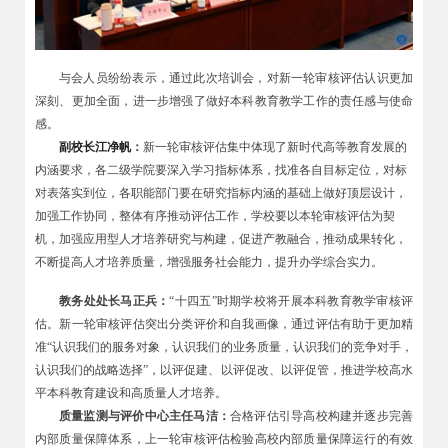
与会人员纷纷表示，通过此次培训会，对新一轮审核评估认识更加
深刻、更加全面，进一步增强了做好本科教育教学工作的责任感与使命
感。
副校长江净帆
：
新一轮审核评估集中体现了新时代高等教育发展的
内涵要求，各二级学院要深入学习指标体系，找准各自目标定位，对标
对表落实到位，各职能部门要在研究指标内涵的基础上做好顶层设计，
加强工作协同，整体有序推动评估工作，学校要以本轮审核评估为契
机，加强应用型人才培养研究与构建，促进产教融合，推动成果转化，
不断提高人才培养质量，增强服务社会能力，提升办学综合实力。
教务处处长马正兵：
“十四五”时期学校将开展本科教育教学审核评
估。新一轮审核评估突出分类评价和自我画像，通过评估有助于更加精
准“认识我们的服务对象，认识我们的业务质量，认识我们的竞争对手，
认识我们的战略选择”，以评促建、以评促改、以评促管，推进学校高水
平本科教育建设和高质量人才培养。
质量监测与评价中心主任马洁：
合格评估引导高校构建并逐步完善
内部质量保障体系，上一轮审核评估检验高校内部质量保障运行的有效