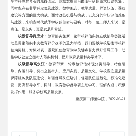
平本科教育号召的最好回应。我校发展目前面临申硕的重大历史机遇，
同时也存在着学科定位及建设、教学形态、教学质量、师资队伍、课程
建设等方面的巨大挑战。面对这些机遇与挑战，以充分的审核评估准备
与建设，来响应时代赋予学校的使命与召唤，对每一位二师人来说，是
责任、是义务，更是发展和希望。
校级督导肖应才：
教育部实施新一轮审核评估实施在线辅导答疑活
动是贯彻落实中央教育评价改革的重大举措，我们要以学校迎接审核评
估为契机，对标对表，紧紧抓住教育教学关键点努力做好督导工作，助
推学校健全立德树人落实机制，提升教育质量和办学水平。
校级督导高永江：
教育部新一轮审核评估体现分类引导、特色引
导、内涵引导，突出立德树人、应用实践、质量文化。学校应注重质量
保障机构及队伍建设，加强督导队伍培训，促进队伍规范化、标准化建
设，提高督导水平。同时，教育教学督导要主动学习、理解内涵，积极
发挥作用，服务学校高质量发展。
重庆第二师范学院，2022-03-21