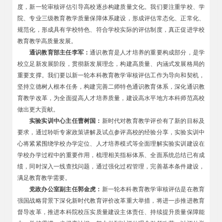
度，新一轮审核评估引导高校逐步构建质量文化。我们要注重学校、学
院、专业三级教育教学质量保障体系建设，形成评估常态化、正常化、
规范化，形成具有学校特色、符合学校实际的评估制度，真正促进学校
教育教学高质量发展。
通识教育部主任李军：
通识教育是人才培养的重要构成部分，是学
校立足新发展阶段，贯彻新发展理念，构建高质量、内涵式发展格局的
重要支撑。我们要以新一轮本科教育教学审核评估工作为导向和契机，
坚持立德树人根本任务，构建完善二师特色通识教育体系，深化通识教
育教学改革，为全面提高人才培养质量，建设高水平地方本科师范高校
做出更大贡献。
实验实训中心主任曹树国：
新时代对教育教学评价有了新的目标及
要求，通过聆听专家政策讲解及试点参评高校的经验分享，实验实训中
心将紧紧围绕学校办学定位、人才培养模式等全面理解实验实训建设在
学校办学过程中的重要作用，梳理相关指标体系、全面系统总结已有成
绩，同时深入一线查找问题，通过强化过程管理，完善基本条件建设，
满足教育教学需要。
党政办公室副主任郭金虎：
新一轮本科教育教学审核评估是在教育
强国战略背景下深化新时代教育评价改革重大举措，将进一步推进教育
督导改革，推进本科院校压实质量建设主体责任、持续提升质量保障能