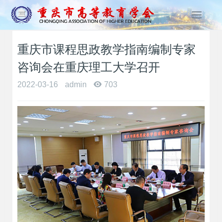
T
o
g
重庆市课程思政教学指南编制专家
g
l
咨询会在重庆理工大学召开
e
n
2022-03-16
admin
703
a
v
i
g
a
t
i
o
n