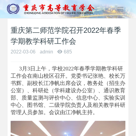
T
o
g
重庆第二师范学院召开2022年春季
g
l
学期教学科研工作会
e
n
2022-03-06
admin
685
a
v
3
月3日上午，学校2022年春季学期教学科研
i
工作会在南山校区召开。党委书记张艳、校长万
g
书辉、副校长江净帆出席会议，教务处（招生办
a
公室）、科研处（学科建设办公室）、通识教育
t
i
部、质量监测与评价中心、信息中心、实验实训
o
中心、图书馆、二级学院负责人及相关教学科研
n
管理人员参加。会议由江净帆主持。