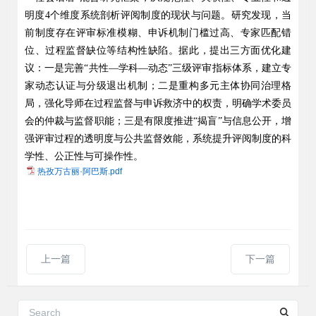
明度
4
个维度系统剖析评阅制度的现状与问题。研究发现，当
前制度存在评审标准模糊、申诉机制门槛过高、专家匹配错
位、过程监督缺位等结构性缺陷。据此，提出三方面优化建
议：一是完善
“
共性
—
学科
—
动态
”
三级评审指标体系，建立专
家动态认证与分级退出机制；二是重构多元主体协同治理格
局，强化导师在过程监督与申诉救济中的权责，明确学术委员
会的仲裁与监督职能；三是有限度推进
“
揭盲
”
与信息公开，增
强评审过程的透明度与公共监督效能，系统提升评阅制度的科
学性、公正性与可操作性。
热孜万古丽·阿巴斯.pdf
上一篇
下一篇