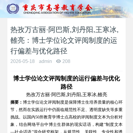
T
o
g
热孜万古丽·阿巴斯,刘丹阳,王寒冰,
g
l
雒亮：博士学位论文评阅制度的运
e
n
行偏差与优化路径
a
2026-05-18
admin
208
v
i
g
博士学位论文评阅制度的运行偏差与优化
a
路径
t
热孜万古丽
·
阿巴斯
,
刘丹阳
,
王寒冰
,
雒亮
i
o
摘要：
博士学位论文评阅制度是保障博士生培养质量的核心环
n
节，然而在实践运行中仍面临规范性不足、透明度缺失等多重
挑战。以国内
50
所教育学博士点高校的评阅制度文本为分析对
象，结合网络平台中博士生群体的现实话语，构建
“
制度文本
—
社会话语
”
混合研究框架，从规范性、关联性、专业性和透