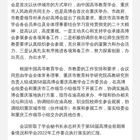
会是首次以伙伴城市的方式举行，由中国高等教育学会、重庆
市人民政府共同主办，也是高博会首次在重庆举办。市政府、
市教委领导对承办好高博会提出了很高要求。重庆市高等教育
学会各会员单位及全体理事要结合学习宣传贯彻党的二十大精
神，提高认识，高度重视。一是主动关心和支持学会承接高博
会参展参会各项筹备工作；二是积极协调所在单位师生按照市
教委要求认真组织参会参观，充分展示学会的凝聚力和办会活
力。三是认真扎实有序推进各项筹备工作，努力探索创新，办
出亮点、办出水平。
根据中国高等教育学会、市教委的工作安排和要求，会议
同意由学会全体常务理事、重庆市教育科学研究院高教研究所
负责人组成第58届高博会重庆高教学会工作委员会，在高博
会组委会和重庆市工作领导小组领导下开展工作，协调实施高
博会重庆落地执行方案，指导在渝高校承办、申报和协办相关
论坛和活动，协调组织在渝高校、职业院校师生参会观展，协
调组织重庆城市馆（伙伴城市）布展和参观工作，落实组委会
和重庆工作领导小组交办的其他任务。
会议听取了学会秘书长余志祥关于第58届高博会前期筹
备情况和学会2022年工作要点执行落实的汇报。