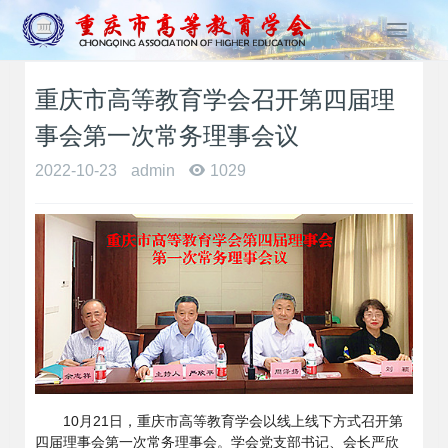
T
o
g
重庆市高等教育学会召开第四届理
g
l
事会第一次常务理事会议
e
n
2022-10-23
admin
1029
a
v
i
g
a
t
i
o
n
10月21日，重庆市高等教育学会以线上线下方式召开第
四届理事会第一次常务理事会。学会党支部书记、会长严欣