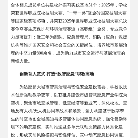
合体相关成员单位共建校外实习实践基地51个；2025年，学校
荣获世界职业院校技能大赛、“一带一路”暨金砖国家技能大赛
等国家级奖项45项，并荣获2025年世界职业院校技能大赛总决
赛争夺赛生态保护与环境治理赛道（高职组）金奖，专业竞争
力显著提升；近三年为部队、应急管理局、消防（应急）救援
机构等维护国家安全和社会安全的关键岗位，培养城市基层治
理的中坚力量800余名，成为助力城市安全运行与基层治理的
新锐力量。
创新育人范式
打造
“数智应急”职教高地
为适应超大城市智慧治理与韧性安全建设需要，学校以技
术创新驱动教学变革，以获批并建设市级智慧应急产业学院为
契机，聚焦市域空域管理、低空经济等新业态，深化校地、空
地及有人机
/无人机协同等战术和场景，聚力构建基于数字孪
生的时空地图全域感知与多智能体协同应急系统，强化复杂环
境下的动态建模、实时推送及多单元联动决策能力体系化建
设，形成灾前风险模拟与韧性评估、灾中动态应急协同调度、