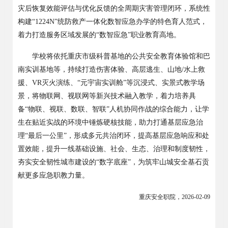
灾后恢复效能评估与优化反馈的全周期灾害管理闭环，系统性
构建“1224N”统防救产一体化数智应急办学的特色育人范式，
着力打造服务区域发展的“数智应急”职业教育高地。
学校将依托重庆市级科普基地的公共安全教育体验馆和巴
南实训基地等，持续打造伤害体验、高层逃生、山地
/水上救
援、VR灭火演练、“元宇宙实训舱”等沉浸式、实景式教学场
景，将物联网、视联网等新兴技术融入教学，着力培养具
备“物联、视联、数联、智联”人机协同作战的综合能力，让学
生在贴近实战的环境中锤炼硬核技能，助力打通基层应急治
理“最后一公里”，形成多元共治闭环，提高基层应急响应和处
置效能，提升一线基础设施、社会、生态、治理和制度韧性，
夯实安全韧性城市建设的“数字底座”，为筑牢山城安全基石贡
献更多应急职教力量。
重庆安全职院，
2026-02-09