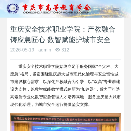
T
o
g
重庆安全技术职业学院：产教融合
g
l
铸应急匠心 数智赋能护城市安全
e
n
2026-05-19
admin
312
a
v
重庆安全技术职业学院始终立足于服务国家
“全灾种、大
i
g
应急”格局，紧密围绕重庆超大城市现代化治理与安全韧性城
a
市建设核心需求，以深化产教融合为引擎，以“双高”专业群建
t
设为支柱，以数智赋能教学模式创新为“加速器”，致力于打造
i
高素质专业化数智应急管理人才培养高地，服务重庆超大城市
o
现代化治理，为城市安全运行提供坚实支撑。
n