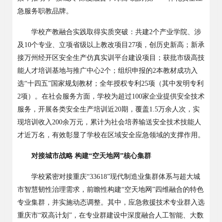
急服务职教品牌。
学校产教融合实践取得实质突破：共建
2个产业学院、涉
及10个专业、立项省级以上教改项目27项，创历史新高；新承
接万州经开区安全生产仿真实训平台建设项目；获批市级高技
能人才培训基地与推广中心2个；组织申报的2本教材成功入
选“十四五”国家规划教材；全年授权专利25项（其中发明专利
2项）。在社会服务方面，学校为超过100家企业提供安全技术
服务，开展各类安全生产培训近20期，覆盖1.5万余人次，实
现培训收入200余万元，累计为社会培养输送安全技术技能人
才近万名，有效彰显了学校在区域安全应急领域的支撑作用。
对接城市战略
构建
“空天地网”核心集群
学校紧密对接重庆
“33618”现代制造业集群体系与超大城
市智慧韧性治理需求，前瞻性构建“空天地网”四维融合的特色
专业集群，并实施动态调整。其中，应急救援技术专业群入选
重庆市“双高计划”，在专业群建设中深度融合人工智能、大数